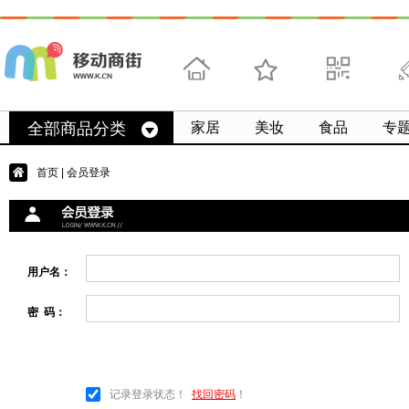
首页
收藏
求扫码
微
全部商品分类
家居
美妆
食品
专
首页
| 会员登录
用户名：
密 码：
记录登录状态！
找回密码
！