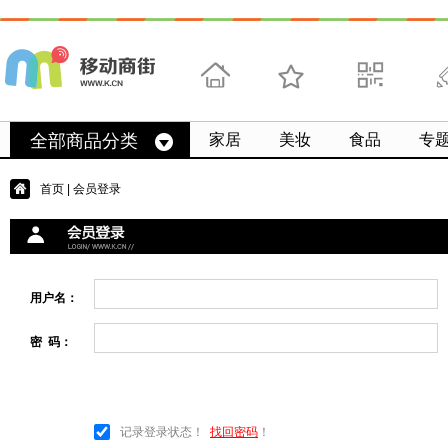
首页
收藏
求扫码
微
全部商品分类
家居
美妆
食品
专
首页
| 会员登录
用户名：
密 码：
记录登录状态！
找回密码
！