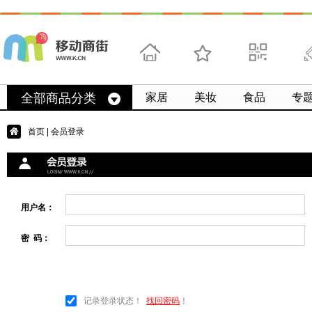
首页
收藏
求扫码
微
全部商品分类
家居
美妆
食品
专
首页
| 会员登录
用户名：
密 码：
记录登录状态！
找回密码
！