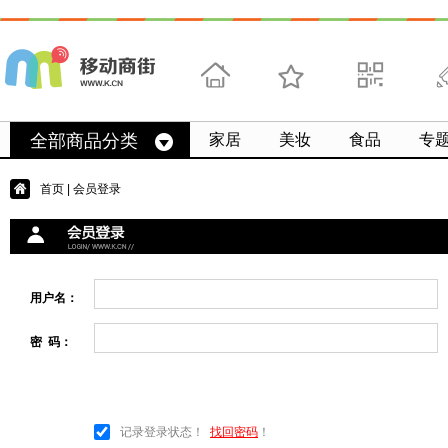
首页
收藏
求扫码
微
全部商品分类
家居
美妆
食品
专
首页
| 会员登录
用户名：
密 码：
记录登录状态！
找回密码
！