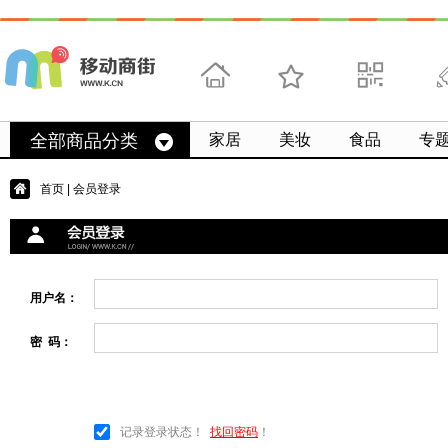
首页
收藏
求扫码
微
全部商品分类
家居
美妆
食品
专
首页
| 会员登录
用户名：
密 码：
记录登录状态！
找回密码
！